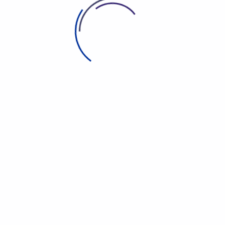
PT. ECS Indo Jaya Berkunjung ke Wirelessindo
Bekasi
Wirelessindo Telkom - Sukses Upgrade
Bandwidth 1.587 Titik se-Indonesia